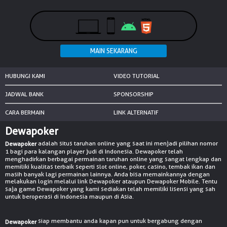
NEW
TANGKAS
RTP
DEPOSIT
HUBUNGI KAMI
VIDEO TUTORIAL
WITHDRAW
JADWAL BANK
SPONSORSHIP
PROMOSI
CARA BERMAIN
LINK ALTERNATIF
DOWNLOAD APLIKASI
Dewapoker
adalah situs taruhan online yang saat ini menjadi pilihan nomor
Dewapoker
REFERRAL
1 bagi para kalangan player judi di Indonesia. Dewapoker telah
menghadirkan berbagai permainan taruhan online yang sangat lengkap dan
memiliki kualitas terbaik seperti slot online, poker, casino, tembak ikan dan
JACKPOT
masih banyak lagi permainan lainnya. Anda bisa memainkannya dengan
melakukan login melalui link Dewapoker ataupun Dewapoker Mobile. Tentu
saja game Dewapoker yang kami sediakan telah memiliki lisensi yang sah
VIP MEMBER
untuk beroperasi di Indonesia maupun di Asia.
HUBUNGI KAMI
siap membantu anda kapan pun untuk bergabung dengan
Dewapoker