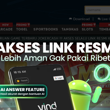
Download |
Live
NEW
PROMO
PROMO
ARCADE
TOGEL
SPORTBOOKS
TANGKAS
SLOTS
TEMB
RBARU JOKERCASH !!! AKSES SELALU LINK RESMI KAMI dewapok