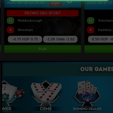
2026-08-08 02:00:00
2026-08-07 17
promo
PROMO SBO SPORT
H
Middlesbrough
H
Yokohama
A
Wrexham
A
Kashima 
-0.75 HDP 0.75
-1.28 Odds -1.02
0.50 HDP -0
PLAY
Our Game