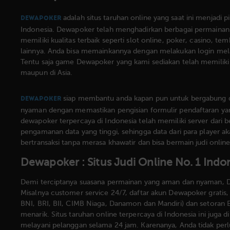
adalah situs taruhan online yang saat ini menjadi p
Dewapoker
Indonesia. Dewapoker telah menghadirkan berbagai permainan 
memiliki kualitas terbaik seperti slot online, poker, casino, t
lainnya. Anda bisa memainkannya dengan melakukan login mel
Tentu saja game Dewapoker yang kami sediakan telah memiliki l
maupun di Asia.
siap membantu anda kapan pun untuk bergabung de
Dewapoker
nyaman dengan memastikan pengisian formulir pendaftaran yan
dewapoker terpercaya di Indonesia telah memiliki server dari b
pengamanan data yang tinggi, sehingga data dari para player a
bertransaksi tanpa merasa khawatir dan bisa bermain judi onlin
Dewapoker : Situs Judi Online No. 1 Indo
Demi terciptanya suasana permainan yang aman dan nyaman, De
Misalnya customer service 24/7, daftar akun Dewapoker gratis, 
BNI, BRI, BII, CIMB Niaga, Danamon dan Mandiri) dan setoran E
menarik. Situs taruhan online terpercaya di Indonesia ini juga d
melayani pelanggan selama 24 jam. Karenanya, Anda tidak perlu k