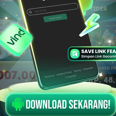
SLOT PROVIDER
more(100)
Tournament Poker Pr
007,006
Rp. 48
t
E-Sport
Middlesbrough vs Wrexham