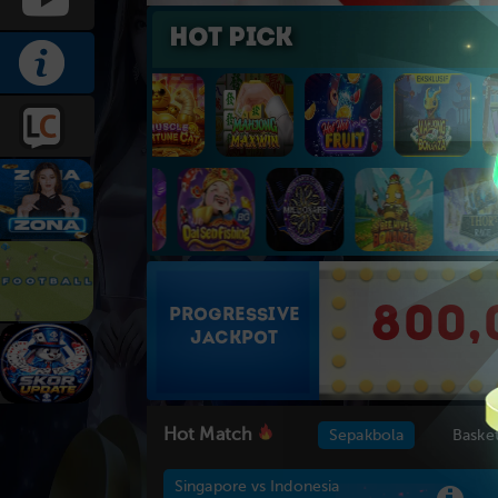
DEWAPOKEROFFICIAL
HOT PICK
INFO
DEWAPOKER
LIVE
CHAT
800,
Progressive
Jackpot
Hot Match
Sepakbola
Baske
Singapore vs Indonesia